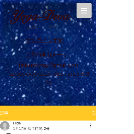
Yoga-Deva
ヨガ
•
デーヴァ
オンライン予約
ご予約専用メール :
hidenoriyoga@gmail.com
TEL:
080-6476-8260 (10
:00 - 21:00 火日
休)
記事
Hide
1月17日
読了時間: 2分