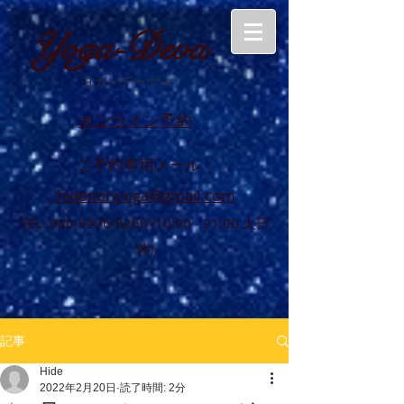
Yoga-Deva
ヨガ
•
デーヴァ
オンライン予約
ご予約専用メール :
hidenoriyoga@gmail.com
TEL:
080-6476-8260 (10
:00 - 21:00 火日
休)
記事
Hide
2022年2月20日
読了時間: 2分