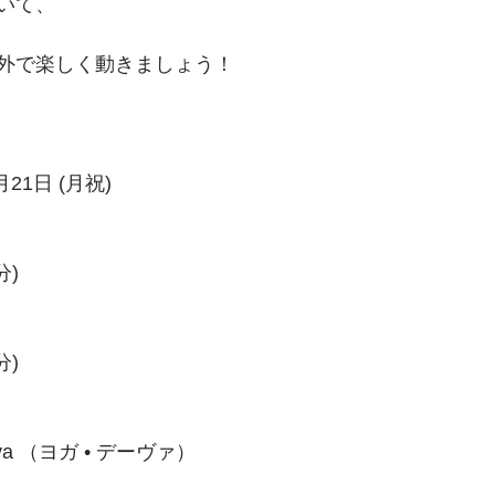
いて、
外で楽しく動きましょう！
21日 (月祝)
分)
分)
va （ヨガ • デーヴァ）