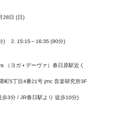
28日 (日)
分)    2. 15:15～16:35 (80分)
eva （ヨガ • デーヴァ）春日原駅近く
5丁目4番21号 jmc 音楽研究所3F
歩3分 / JR春日駅より 徒歩10分)