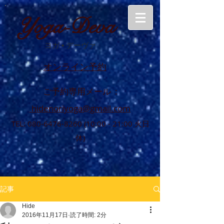
Yoga-Deva
ヨガ
•
デーヴァ
オンライン予約
ご予約専用メール :
hidenoriyoga@gmail.com
TEL:
080-6476-8260 (10
:00 - 21:00 火日
休)
記事
Hide
2016年11月17日
読了時間: 2分