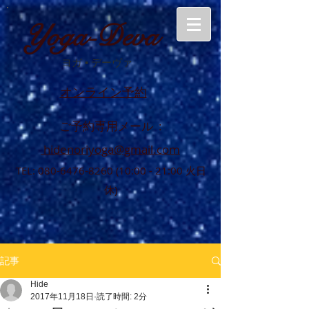
Yoga-Deva
ヨガ
•
デーヴァ
オンライン予約
ご予約専用メール :
hidenoriyoga@gmail.com
TEL:
080-6476-8260 (10
:00 - 21:00 火日
休)
記事
Hide
2017年11月18日
読了時間: 2分