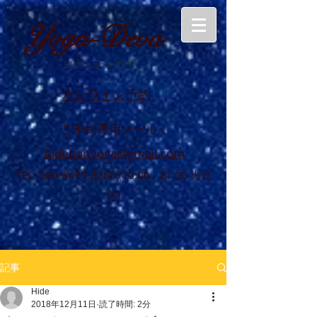
Yoga-Deva
ヨガ
•
デーヴァ
オンライン予約
ご予約専用メール :
hidenoriyoga@gmail.com
TEL:
080-6476-8260 (10
:00 - 21:00 火日
休)
記事
Hide
2018年12月11日
読了時間: 2分