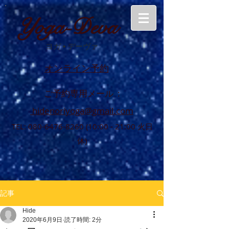
Yoga-Deva
ヨガ
•
デーヴァ
オンライン予約
ご予約専用メール :
hidenoriyoga@gmail.com
TEL:
080-6476-8260 (10
:00 - 21:00 火日
休)
記事
Hide
2020年6月9日
読了時間: 2分