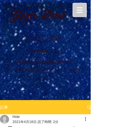
Yoga-Deva
ヨガ
•
デーヴァ
オンライン予約
ご予約専用メール :
hidenoriyoga@gmail.com
TEL:
080-6476-8260 (10
:00 - 21:00 火日
休)
記事
Hide
2021年4月18日
読了時間: 2分