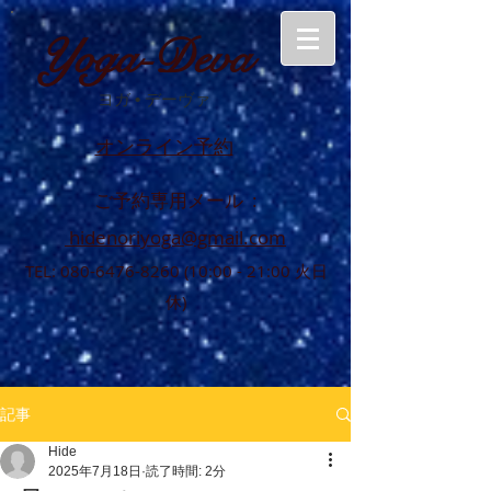
Yoga-Deva
ヨガ
•
デーヴァ
オンライン予約
ご予約専用メール :
hidenoriyoga@gmail.com
TEL:
080-6476-8260 (10
:00 - 21:00 火日
休)
記事
Hide
2025年7月18日
読了時間: 2分