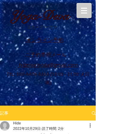
Yoga-Deva
ヨガ
•
デーヴァ
オンライン予約
ご予約専用メール :
hidenoriyoga@gmail.com
TEL:
080-6476-8260 (10
:00 - 21:00 火日
休)
記事
Hide
2022年10月29日
読了時間: 2分